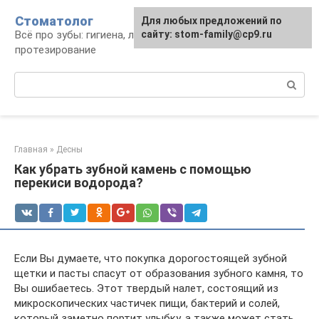
Перейти
Стоматолог
Для любых предложений по
к
Всё про зубы: гигиена, лечение,
сайту: stom-family@cp9.ru
контенту
протезирование
Поиск:
Главная
»
Десны
Как убрать зубной камень с помощью
перекиси водорода?
Если Вы думаете, что покупка дорогостоящей зубной
щетки и пасты спасут от образования зубного камня, то
Вы ошибаетесь. Этот твердый налет, состоящий из
микроскопических частичек пищи, бактерий и солей,
который заметно портит улыбку, а также может стать