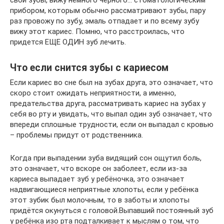
свои зубы, вижу немного черного… стоматологическим
прибором, которым обычно рассматривают зубы, пару
раз провожу по зубу, эмаль отпадает и по всему зубу
вижу этот кариес. Помню, что расстроилась, что
придется ЕЩЕ ОДИН зуб лечить.
Что если снится зубы с кариесом
Если кариес во сне был на зубах друга, это означает, что
скоро стоит ожидать неприятности, а именно,
предательства друга, рассматривать кариес на зубах у
себя во рту и увидать, что выпал один зуб означает, что
впереди сплошные трудности, если он выпадал с кровью
– проблемы придут от родственника.
Когда при выпадении зуба видящий сон ощутил боль,
это означает, что вскоре он заболеет, если из-за
кариеса выпадает зуб у ребёночка, это означает
надвигающиеся неприятные хлопоты, если у ребёнка
этот зубик был молочным, то в заботы и хлопоты
придётся окунуться с головой.Выпавший постоянный зуб
у ребёнка изо рта подталкивает к мыслям о том, что