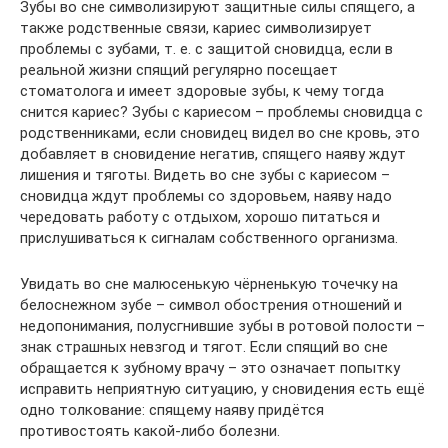
Зубы во сне символизируют защитные силы спящего, а
также родственные связи, кариес символизирует
проблемы с зубами, т. е. с защитой сновидца, если в
реальной жизни спящий регулярно посещает
стоматолога и имеет здоровые зубы, к чему тогда
снится кариес? Зубы с кариесом – проблемы сновидца с
родственниками, если сновидец видел во сне кровь, это
добавляет в сновидение негатив, спящего наяву ждут
лишения и тяготы. Видеть во сне зубы с кариесом –
сновидца ждут проблемы со здоровьем, наяву надо
чередовать работу с отдыхом, хорошо питаться и
прислушиваться к сигналам собственного организма.
Увидать во сне малюсенькую чёрненькую точечку на
белоснежном зубе – символ обострения отношений и
недопонимания, полусгнившие зубы в ротовой полости –
знак страшных невзгод и тягот. Если спящий во сне
обращается к зубному врачу – это означает попытку
исправить неприятную ситуацию, у сновидения есть ещё
одно толкование: спящему наяву придётся
противостоять какой-либо болезни.