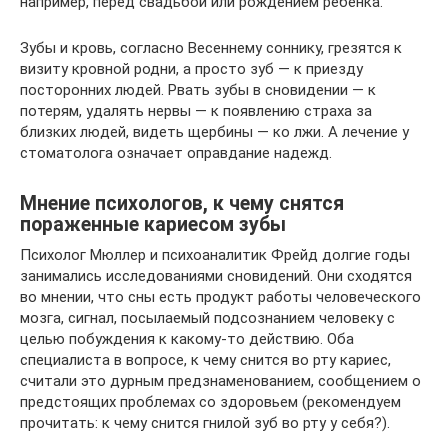
например, перед свадьбой или рождением ребенка.
Зубы и кровь, согласно Весеннему соннику, грезятся к
визиту кровной родни, а просто зуб — к приезду
посторонних людей. Рвать зубы в сновидении — к
потерям, удалять нервы — к появлению страха за
близких людей, видеть щербины — ко лжи. А лечение у
стоматолога означает оправдание надежд.
Мнение психологов, к чему снятся
пораженные кариесом зубы
Психолог Мюллер и психоаналитик Фрейд долгие годы
занимались исследованиями сновидений. Они сходятся
во мнении, что сны есть продукт работы человеческого
мозга, сигнал, посылаемый подсознанием человеку с
целью побуждения к какому-то действию. Оба
специалиста в вопросе, к чему снится во рту кариес,
считали это дурным предзнаменованием, сообщением о
предстоящих проблемах со здоровьем (рекомендуем
прочитать: к чему снится гнилой зуб во рту у себя?).