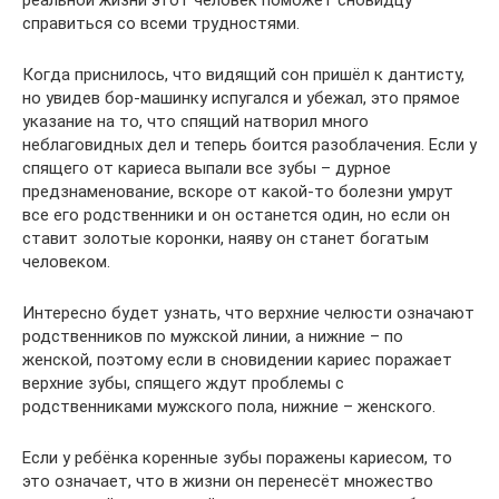
реальной жизни этот человек поможет сновидцу
справиться со всеми трудностями.
Когда приснилось, что видящий сон пришёл к дантисту,
но увидев бор-машинку испугался и убежал, это прямое
указание на то, что спящий натворил много
неблаговидных дел и теперь боится разоблачения. Если у
спящего от кариеса выпали все зубы – дурное
предзнаменование, вскоре от какой-то болезни умрут
все его родственники и он останется один, но если он
ставит золотые коронки, наяву он станет богатым
человеком.
Интересно будет узнать, что верхние челюсти означают
родственников по мужской линии, а нижние – по
женской, поэтому если в сновидении кариес поражает
верхние зубы, спящего ждут проблемы с
родственниками мужского пола, нижние – женского.
Если у ребёнка коренные зубы поражены кариесом, то
это означает, что в жизни он перенесёт множество