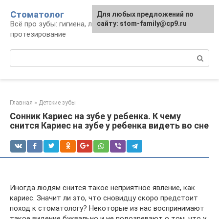
Перейти
Стоматолог
Для любых предложений по
к
Всё про зубы: гигиена, лечение,
сайту: stom-family@cp9.ru
контенту
протезирование
Поиск:
Главная
»
Детские зубы
Сонник Кариес на зубе у ребенка. К чему
снится Кариес на зубе у ребенка видеть во сне
Иногда людям снится такое неприятное явление, как
кариес. Значит ли это, что сновидцу скоро предстоит
поход к стоматологу? Некоторые из нас воспринимают
такое видение буквально и не подозревают о том, что у