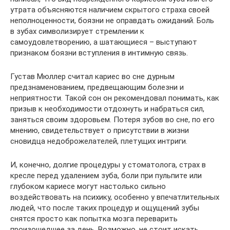
утрата объясняются наличием скрытого страха своей
неполноценности, боязни не оправдать ожиданий. Боль
в зубах символизирует стремлении к
самоудовлетворению, а шатающиеся – выступают
признаком боязни вступления в интимную связь.
Густав Мюллер считал кариес во сне дурным
предзнаменованием, предвещающим болезни и
неприятности. Такой сон он рекомендовал понимать, как
призыв к необходимости отдохнуть и набраться сил,
заняться своим здоровьем. Потеря зубов во сне, по его
мнению, свидетельствует о присутствии в жизни
сновидца недоброжелателей, плетущих интриги.
И, конечно, долгие процедуры у стоматолога, страх в
кресле перед удалением зуба, боли при пульпите или
глубоком кариесе могут настолько сильно
воздействовать на психику, особенно у впечатлительных
людей, что после таких процедур и ощущений зубы
снятся просто как попытка мозга переварить
произошедшее за день. Возможно, не стоит искать