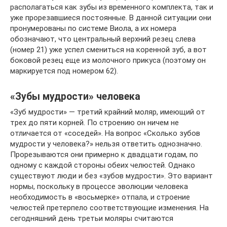
располагаться как зубы из временного комплекта, так и
уже прорезавшиеся постоянные. В данной ситуации они
пронумерованы по системе Виола, а их номера
обозначают, что центральный верхний резец слева
(номер 21) уже успел смениться на коренной зуб, а вот
боковой резец еще из молочного прикуса (поэтому он
маркируется под номером 62).
«Зубы мудрости» человека
«Зуб мудрости» — третий крайний моляр, имеющий от
трех до пяти корней. По строению он ничем не
отличается от «соседей». На вопрос «Сколько зубов
мудрости у человека?» нельзя ответить однозначно.
Прорезываются они примерно к двадцати годам, по
одному с каждой стороны обеих челюстей. Однако
существуют люди и без «зубов мудрости». Это вариант
нормы, поскольку в процессе эволюции человека
необходимость в «восьмерке» отпала, и строение
челюстей претерпело соответствующие изменения. На
сегодняшний день третьи моляры считаются