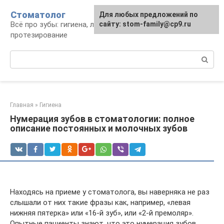
Перейти
Стоматолог
Для любых предложений по
к
Всё про зубы: гигиена, лечение,
сайту: stom-family@cp9.ru
контенту
протезирование
Поиск:
Главная
»
Гигиена
Нумерация зубов в стоматологии: полное
описание постоянных и молочных зубов
Находясь на приеме у стоматолога, вы наверняка не раз
слышали от них такие фразы как, например, «левая
нижняя пятерка» или «16-й зуб», или «2-й премоляр».
Опытные пациенты знают, что это нумерация зубов,