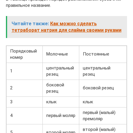
правильное название.
Читайте также:
Как можно сделать
тетраборат натрия для слайма своими руками
Порядковый
Молочные
Постоянные
номер
центральный
центральный
1
резец
резец
боковой
2
боковой резец
резец
3
клык
клык
первый (малый)
4
первый моляр
премоляр
второй (малый)
5
второй моляр