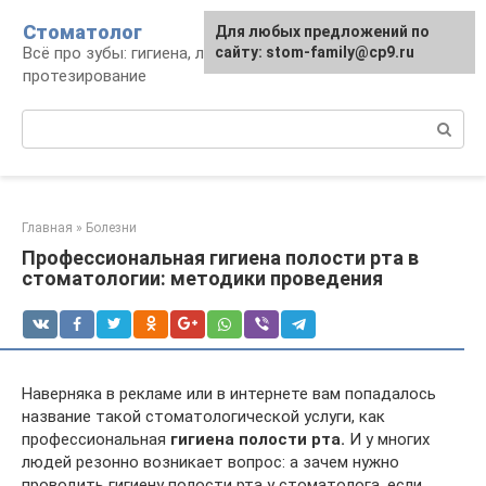
Перейти
Стоматолог
Для любых предложений по
к
Всё про зубы: гигиена, лечение,
сайту: stom-family@cp9.ru
контенту
протезирование
Поиск:
Главная
»
Болезни
Профессиональная гигиена полости рта в
стоматологии: методики проведения
Наверняка в рекламе или в интернете вам попадалось
название такой стоматологической услуги, как
профессиональная
гигиена полости рта.
И у многих
людей резонно возникает вопрос: а зачем нужно
проводить гигиену полости рта у стоматолога, если