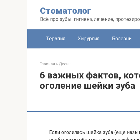
Перейти
Стоматолог
к
контенту
Всё про зубы: гигиена, лечение, протезир
Терапия
Хирургия
Болезни
Главная
»
Десны
6 важных фактов, кот
оголение шейки зуба
Если оголилась шейка зуба (еще наз
необходимо обратиться к квалифицир