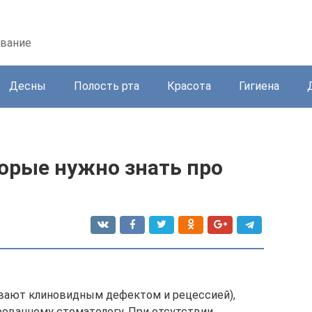
ование
Десны
Полость рта
Красота
Гигиена
орые нужно знать про
ывают клиновидным дефектом и рецессией),
ованному стоматологу. При отсутствии