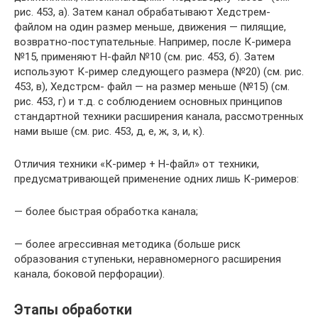
рис. 453, а). Затем канал обрабатывают Хедстрем-
файлом на один размер меньше, движения — пилящие,
возвратно-поступательные. Например, после К-римера
№15, применяют Н-файл №10 (см. рис. 453, б). Затем
используют К-ример следующего размера (№20) (см. рис.
453, в), Хедстрсм- файл — на размер меньше (№15) (см.
рис. 453, г) и т.д. с соблюдением основных принципов
стандартной техники расширения канала, рассмотренных
нами выше (см. рис. 453, д, е, ж, з, и, к).
Отличия техники «К-ример + Н-файл» от техники,
предусматривающей применение одних лишь К-римеров:
— более быстрая обработка канала;
— более агрессивная методика (больше риск
образования ступеньки, неравномерного расширения
канала, боковой перфорации).
Этапы обработки