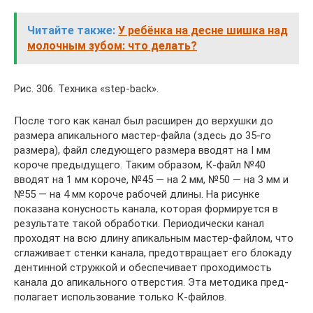
Читайте также:
У ребёнка на десне шишка над
молочным зубом: что делать?
Рис. 306. Техника «step-back».
После того как канал был расши­рен до верхушки до
размера апи­кального мастер-файла (здесь до 35-го
размера), файл следующе­го размера вводят на I мм
коро­че предыдущего. Таким обра­зом, К-файл №40
вводят на 1 мм короче, №45 — на 2 мм, №50 — на 3 мм и
№55 — на 4 мм короче рабочей длины. На ри­сунке
показана конусность ка­нала, которая формируется в
результате такой обработки. Периодически канал
проходят на всю длину апикальным мас­тер-файлом, что
сглаживает стенки канала, предотвращает его блокаду
дентинной струж­кой и обеспечивает проходи­мость
канала до апикального отверстия. Эта методика пред­
полагает использование только К-файлов.