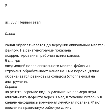
Р
ис. 307. Первый этап.
Слева:
канал обрабатывается до верхушки апикальным мастер-
файлом. На рентгенограмме по­казана
скорректированная ра­бочая длина канала.
В центре:
следующий после апикального мастер-файла ин­
струмент обрабатывает канал на 1 мм короче. Длина
обозначает­ся резиновым кольцом (стоппе-ром) на
инструменте.
Справа:
на рентгенограмме вид­но уменьшение размера пери-
апикального дефекта через 3 мес, в течение которых в
ка­нале находилась временная ле­чебная повязка. Файл
введен на правильную рабочую длину.