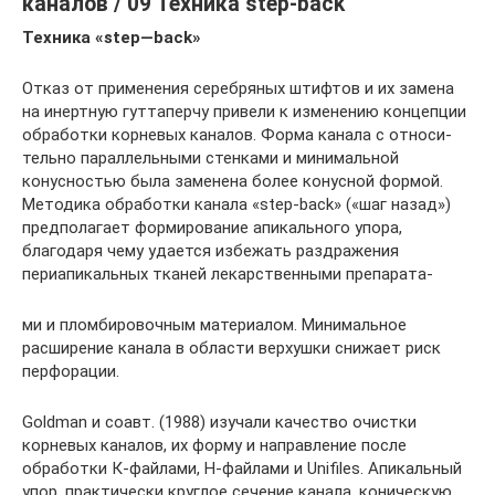
каналов / 09 Техника step-back
Техника «
step
—
back
»
Отказ от применения серебряных штиф­тов и их замена
на инертную гуттаперчу при­вели к изменению концепции
обработки корневых каналов. Форма канала с относи­
тельно параллельными стенками и мини­мальной
конусностью была заменена более конусной формой.
Методика обработки ка­нала «step-back» («шаг назад»)
предполагает формирование апикального упора,
благодаря чему удается избежать раздражения
периапикальных тканей лекарственными препарата-
ми и пломбировочным материалом. Мини­мальное
расширение канала в области вер­хушки снижает риск
перфорации.
Goldman и соавт. (1988) изучали качество очистки
корневых каналов, их форму и на­правление после
обработки К-файлами, Н-файлами и Unifiles. Апикальный
упор, практически круглое сечение канала, кони­ческую