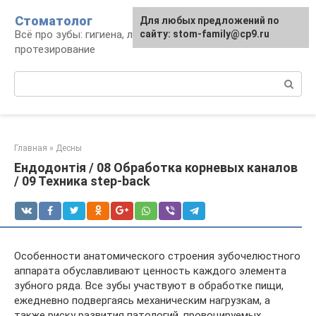
Перейти
Стоматолог
Для любых предложений по
к
Всё про зубы: гигиена, лечение,
сайту: stom-family@cp9.ru
контенту
протезирование
Поиск:
Главная
»
Десны
Ендодонтія / 08 Обработка корневых каналов
/ 09 Техника step-back
Особенности анатомического строения зубочелюстного
аппарата обуславливают ценность каждого элемента
зубного ряда. Все зубы участвуют в обработке пищи,
ежедневно подвергаясь механическим нагрузкам, а
также риску развития патологий, провоцируемых