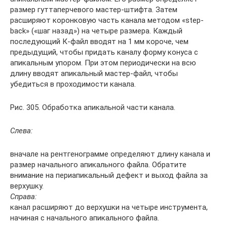
размер гутта­перчевого мастер-штифта. Затем
расширяют коронковую часть канала методом «step-
back» («шаг назад») на четыре размера. Каж­дый
последующий К-файл вводят на 1 мм ко­роче, чем
предыдущий, чтобы придать кана­лу форму конуса с
апикальным упором. При этом периодически на всю
длину вводят апикальный мастер-файл, чтобы
убедиться в проходимости канала.
Рис. 305. Обработка апи­кальной части канала.
Слева:
вначале на рентгенограм­ме определяют длину канала и
размер начального апикально­го файла. Обратите
внимание на периапикальный дефект и вы­ход файла за
верхушку.
Справа:
канал расширяют до верхушки на четыре инструмен­та,
начиная с начального апи­кального файла.