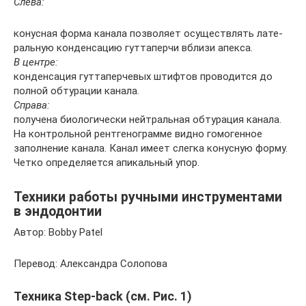
Слева:
конусная форма канала позволяет осуществлять лате­
ральную конденсацию гутта­перчи вблизи апекса.
В центре:
конденсация гутта­перчевых штифтов проводится до
полной обтурации канала.
Справа:
получена биологически нейтральная обтурация канала.
На контрольной рентгенограм­ме видно гомогенное
заполне­ние канала. Канал имеет слегка конусную форму.
Четко опреде­ляется апикальный упор.
Техники работы ручными инструментами
в эндодонтии
Автор: Bobby Patel
Перевод: Александра Солопова
Техника Step-back (см. Рис. 1)