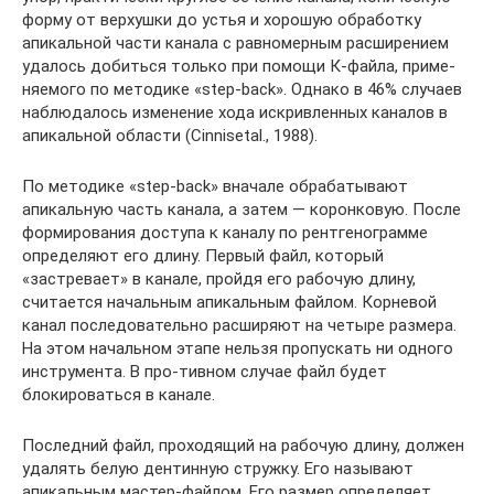
форму от верхушки до устья и хоро­шую обработку
апикальной части канала с равномерным расширением
удалось добиться только при помощи К-файла, приме­
няемого по методике «step-back». Однако в 46% случаев
наблюдалось изменение хода искривленных каналов в
апикальной области (Cinnisetal., 1988).
По методике «step-back» вначале обраба­тывают
апикальную часть канала, а затем — коронковую. После
формирования доступа к каналу по рентгенограмме
определяют его длину. Первый файл, который
«застревает» в канале, пройдя его рабочую длину,
считает­ся начальным апикальным файлом. Корне­вой
канал последовательно расширяют на че­тыре размера.
На этом начальном этапе нель­зя пропускать ни одного
инструмента. В про-тивном случае файл будет
блокироваться в канале.
Последний файл, проходящий на рабо­чую длину, должен
удалять белую дентинную стружку. Его называют
апикальным мастер-файлом. Его размер определяет