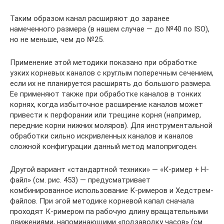
Таким образом канал расширяют до заранее
намеченного размера (в нашем случае — до №40 по ISO),
но не меньше, чем до №25.
Применение этой методики показано при обработке
узких корневых каналов с круглым поперечным сечением,
если их не планируется расширять до большого размера.
Ее применяют также при обработке каналов в тонких
корнях, когда избыточное расширение каналов может
привести к перфорании или трещине корня (например,
передние корни нижних моляров). Для инструментальной
обработки сильно искривленных каналов и каналов
сложной конфигурации данный метод малопригоден.
Другой вариант «стандартной техники» — «К-ример + Н-
файл» (см. рис. 453) — предусматривает
комбинированное использование К-римеров и Хедстрем-
файлов. При эгой методике корневой капал сначала
проходят К-римером па рабочую длину вращательными
движениями, напоминающими «подзаводку часов» (см.