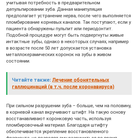
учитывая потребность в предварительном
депульпировании зуба. Данная манипуляция
предполагает устранение нерва, после чего выполняется
пломбирование корневых каналов. Так поступают, если у
пациента обнаружены пульпит или периодонтит.
Подобной процедуре могут быть подвергнуты живые
интактные зубы, однако в некоторых случаях, например
в возрасте после 50 лет допускается установка
металлокерамических коронок на зубы в живом
состоянии.
Читайте также:
Лечение обонятельных
галлюцинаций (в т.ч. после коронавируса)
При сильном разрушении зуба – больше, чем на половину,
в корневой канал вкручивают штифт. На такую основу
восстанавливают коронковую часть, используя
пломбировочный материал. Благодаря штифту
обеспечивается укрепление восстановленного
фрагмента, не позволяя ему разрушиться во время