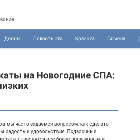
ование
Десны
Полость рта
Красота
Гигиена
аты на Новогодние СПА:
лизких
ов мы часто задаемся вопросом, как сделать
бы радость и удовольствие. Подарочные
цедуры становятся все более популярным и