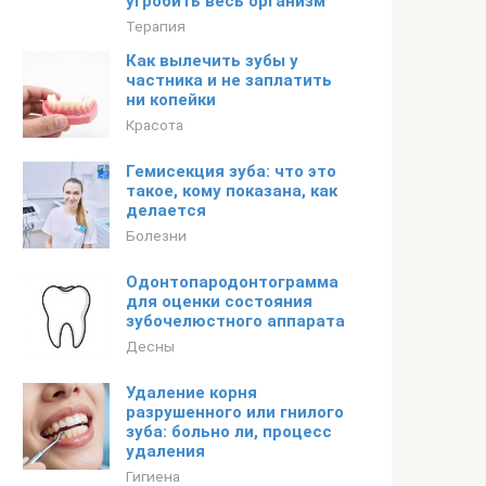
угробить весь организм
Терапия
Как вылечить зубы у
частника и не заплатить
ни копейки
Красота
Гемисекция зуба: что это
такое, кому показана, как
делается
Болезни
Одонтопародонтограмма
для оценки состояния
зубочелюстного аппарата
Десны
Удаление корня
разрушенного или гнилого
зуба: больно ли, процесс
удаления
Гигиена