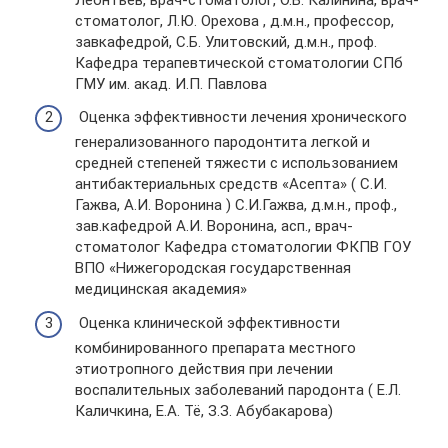
стоматолог, Л.Ю. Орехова , д.м.н., профессор,
завкафедрой, С.Б. Улитовский, д.м.н., проф.
Кафедра терапевтической стоматологии СПб
ГМУ им. акад. И.П. Павлова
Оценка эффективности лечения хронического
генерализованного пародонтита легкой и
средней степеней тяжести с использованием
антибактериальных средств «Асепта» ( С.И.
Гажва, А.И. Воронина ) С.И.Гажва, д.м.н., проф.,
зав.кафедрой А.И. Воронина, асп., врач-
стоматолог Кафедра стоматологии ФКПВ ГОУ
ВПО «Нижегородская государственная
медицинская академия»
Оценка клинической эффективности
комбинированного препарата местного
этиотропного действия при лечении
воспалительных заболеваний пародонта ( Е.Л.
Каличкина, Е.А. Тё, З.З. Абубакарова)