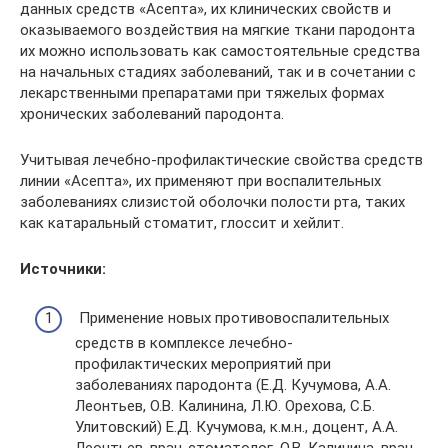
данных средств «Асепта», их клинических свойств и
оказываемого воздействия на мягкие ткани пародонта
их можно использовать как самостоятельные средства
на начальных стадиях заболеваний, так и в сочетании с
лекарственными препаратами при тяжелых формах
хронических заболеваний пародонта.
Учитывая лечебно-профилактические свойства средств
линии «Асепта», их применяют при воспалительных
заболеваниях слизистой оболочки полости рта, таких
как катаральный стоматит, глоссит и хейлит.
Источники:
Применение новых противовоспалительных
средств в комплексе лечебно-
профилактических мероприятий при
заболеваниях пародонта (Е.Д. Кучумова, А.А.
Леонтьев, О.В. Калинина, Л.Ю. Орехова, С.Б.
Улитовский) Е.Д. Кучумова, к.м.н., доцент, А.А.
Леонтьев, врач-стоматолог, О.В. Калинина, врач-