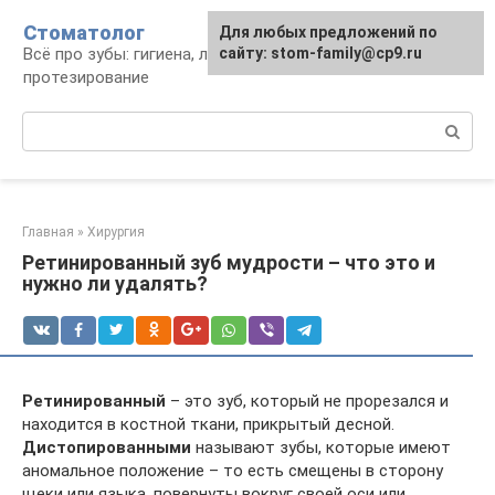
Перейти
Стоматолог
Для любых предложений по
к
Всё про зубы: гигиена, лечение,
сайту: stom-family@cp9.ru
контенту
протезирование
Поиск:
Главная
»
Хирургия
Ретинированный зуб мудрости – что это и
нужно ли удалять?
Ретинированный
– это зуб, который не прорезался и
находится в костной ткани, прикрытый десной.
Дистопированными
называют зубы, которые имеют
аномальное положение – то есть смещены в сторону
щеки или языка, повернуты вокруг своей оси или