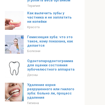
угробить весь организм
Терапия
Как вылечить зубы у
частника и не заплатить
ни копейки
Красота
Гемисекция зуба: что это
такое, кому показана, как
делается
Болезни
Одонтопародонтограмма
для оценки состояния
зубочелюстного аппарата
Десны
Удаление корня
разрушенного или гнилого
зуба: больно ли, процесс
удаления
Гигиена