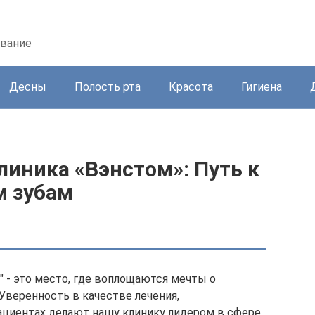
ование
Десны
Полость рта
Красота
Гигиена
иника «Вэнстом»: Путь к
м зубам
 - это место, где воплощаются мечты о
Уверенность в качестве лечения,
ациентах делают нашу клинику лидером в сфере