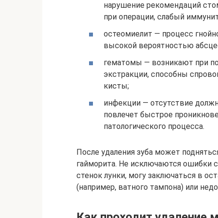
нарушение рекомендаций стома
при операции, слабый иммунит
остеомиелит — процесс гнойн
высокой вероятностью абсцес
гематомы — возникают при п
экстракции, способны спрово
кисты;
инфекции — отсутствие должн
повлечет быстрое проникнове
патологического процесса.
После удаления зуба может поднятьс
гайморита. Не исключаются ошибки 
стенок лунки, могу заключаться в ос
(например, ватного тампона) или нед
Как проходит удаление 