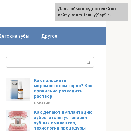
Для любых предложений по
сайту: stom-family@cp9.ru
Детские зубы
Другое
Поиск:
Как полоскать
мирамистином горло? Как
правильно разводить
раствор
Болезни
Как делают имплантацию
зубов: этапы установки
зубных имплантов,
технология процедуры