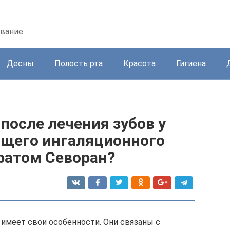
ование
Десны
Полость рта
Красота
Гигиена
после лечения зубов у
бщего ингаляционного
ратом Севоран?
 имеет свои особенности. Они связаны с