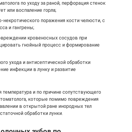
толога по уходу за раной, перфорация стенок
ет или воспаление горла;
о-некротического поражения кости челюсти, с
са и гангрены;
овреждении кровеносных сосудов при
цировать гнойный процесс и формирование
ого ухода и антисептической обработки
ние инфекции в лунку и развитие
я температура и по причине сопутствующего
стоматолога, которые помимо повреждения
тавлении в открытой ране инородных тел
остаточной обработки лунки.
молочных зубов по