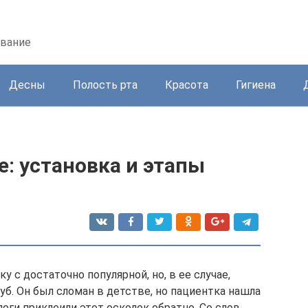
ование
Десны
Полость рта
Красота
Гигиена
: установка и этапы
у с достаточно популярной, но, в ее случае,
б. Он был сломан в детстве, но пациентка нашла
ги приклеили этот осколок обратно. Со слов