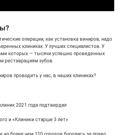
ры?
етические операции, как установка виниров, надо
еренных клиниках. У лучших специалистов. У
чами которых — тысячи успешно проведенных
им реставрациям зубов.
иров проводить у нас, в наших клиниках?
клиник 2021 года подтвердил
го и «Клиники старше 3 лет».
 из более чем 110 городов боролись за право