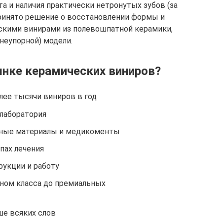
а и наличия практически нетронутых зубов (за
принято решение о восстановлении формы и
скими винирами из полевошпатной керамики,
неупорной) модели.
нке керамических виниров?
лее тысячи виниров в год
 лаборатория
ные материалы и медикоменты
пах лечения
рукции и работу
ном класса до премиальных
е всяких слов