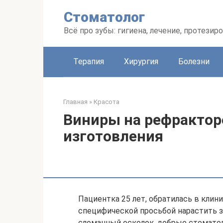
Перейти
Стоматолог
к
контенту
Всё про зубы: гигиена, лечение, протезир
Терапия
Хирургия
Болезни
Главная
»
Красота
Виниры на рефракторе
изготовления
Пациентка 25 лет, обратилась в клиник
специфической просьбой нарастить зу
сломанный осколок, добрые стоматоло