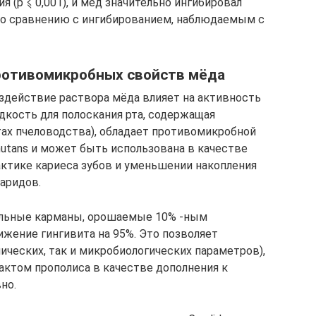
 (р ⩽ 0,001), и мед значительно ингибировал
о сравнению с ингибированием, наблюдаемым с
ротивомикробных свойств мёда
воздействие раствора мёда влияет на активность
дкость для полоскания рта, содержащая
ах пчеловодства), обладает противомикробной
utans и может быть использована в качестве
актике кариеса зубов и уменьшении накопления
харидов.
альные карманы, орошаемые 10% -ным
ижение гингивита на 95%. Это позволяет
ических, так и микробиологических параметров),
актом прополиса в качестве дополнения к
но.