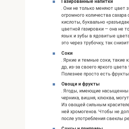
Газированные напитки
. Они не только меняют цвет 
огромного количества сахара 
кислоты, буквально «разъеда
цветной газировки — она не т
язык и зубы в ядовитые цвета
это через трубочку, так снизи
Соки
. Яркие и темные соки, такие
др, из-за своего яркого цвета
Полезнее просто есть фрукты 
Овощи и фрукты
. Ягоды, имеющие насыщенный 
черника, вишня, клюква, могу
Из овощей сильным красителе
ней хромогенов. Чтобы не доп
после употребления свеклы р
Соусы и приправы