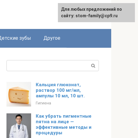
Для любых предложений по
сайту: stom-family@cp9.ru
Детские зубы
Другое
Поиск:
Кальция глюконат,
раствор 100 мг/мл,
ампулы 10 мл, 10 шт.
Гигиена
Как убрать пигментные
пятна на лице —
эффективные методы и
процедуры