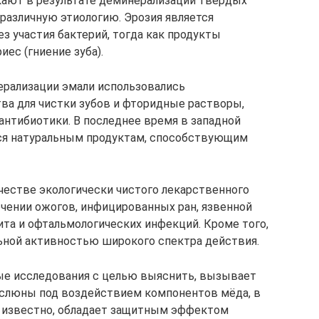
икают в результате деминерализации твердых
 различную этиологию. Эрозия является
з участия бактерий, тогда как продукты
ес (гниение зуба).
нерализации эмали использовались
а для чистки зубов и фторидные растворы,
антибиотики. В последнее время в западной
ся натуральным продуктам, способствующим
честве экологически чистого лекарственного
ечении ожогов, инфицированных ран, язвенной
ита и офтальмологических инфекций. Кроме того,
ьной активностью широкого спектра действия.
е исследования с целью выяснить, вызывает
в слюны под воздействием компонентов мёда, в
к известно, обладает защитным эффектом