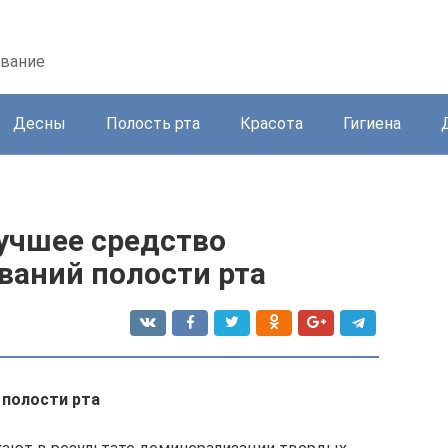
ование
Десны
Полость рта
Красота
Гигиена
учшее средство
ваний полости рта
 полости рта