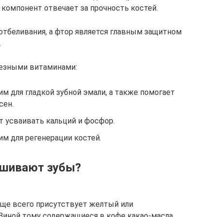
 компонент отвечает за прочность костей.
тбеливания, а фтор является главным защитном
.
лезными витаминами:
им для гладкой зубной эмали, а также помогает
сен.
т усваивать кальций и фосфор.
им для регенерации костей.
ашивают зубы?
чаще всего присутствует желтый или
 Виной тому содержащиеся в кофе какао-масла,