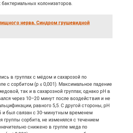
х бактериальных колонизаторов.
лищного нерва. Синдром грушевидной
ись в группах с мёдом и сахарозой по
е с сорбитом (p ≤ 0,001). Максимальное падение
едовой, так и в сахарозной группах; однако pH в
ался через 10–20 минут после воздействия и не
льцификации, равного 5,5. С другой стороны, рН
,5 и был связан с 30-минутным временем
я группы сорбита, не изменялся с течением
значительно снижено в группе меда по