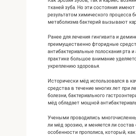
Как эрозия зубов, так и кариес возн
тканей зуба. Но эти состояния имеют
результатом химического процесса бе
метаболизма бактерий вызывают кари
Ранее для лечения гингивита и деми
преимущественно фторидные средств
антибактериальные полоскания рта и 
практике большое внимание уделяет
укреплению здоровья.
Исторически мёд использовался в ка
средства в течение многих лет при л
болезни, бактериального гастроэнтер
мёд обладает мощной антибактериал
Учеными проводились многочисленны
ли мёд эрозию, и меняется ли соста
особенности прополиса, который, ка