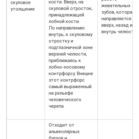
кости. Вверх, на
скуловое
жевательных
скуловой отросток,
утолщение
зубов, которая
принадлежащей
направляется
лобной кости.
вверх, назад и
По направлению
внутрь челюсти.
внутрь, к скуловому
отростку и
подглазничной зоне
верхней челюсти,
приближаясь к
лобно-носовому
контрфорсу. Внешне
этот контрфорс
самый выраженный
на рельефе
человеческого
черепа.
Отходит от
альвеолярных
бугров и