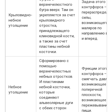
Задача этого
верхнечелюстного
контрфорса –
бугра вверх. Там он
перераспределе
Крыловидно-
укрепляется за счет
силы,
небное
крыловидного
возникающего о
утолщение
отростка,
маляров по
принадлежащего
направлению вве
клиновидной кости,
и вперед.
а также за счет
пластины небной
косточки.
Сформировано с
помощью
Функции этого
верхнечелюстных
контрфорса –
небных отростков.
смягчать давлен
И пластинами
возникающее в
Небное
небной косточки,
поперечной
утолщение
которые
плоскости,
соединяют
возникающее пр
альвеолярные дуги
пережевывании
с обеих сторон
пищи.