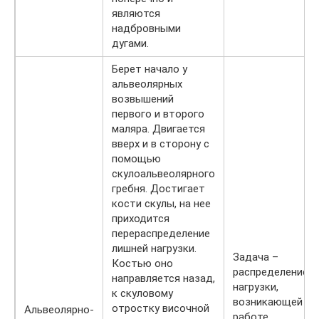
являются
надбровными
дугами.
Берет начало у
альвеолярных
возвышений
первого и второго
маляра. Двигается
вверх и в сторону с
помощью
скулоальвеолярного
гребня. Достигает
кости скулы, на нее
приходится
перераспределение
лишней нагрузки.
Задача –
Костью оно
распределение
направляется назад,
нагрузки,
к скуловому
возникающей пр
отростку височной
Альвеолярно-
работе