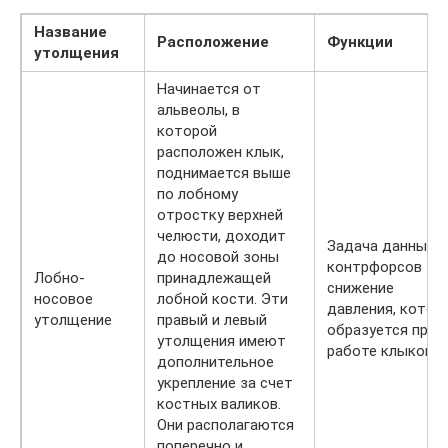
Название
Расположение
Функции
утолщения
Начинается от
альвеолы, в
которой
расположен клык,
поднимается выше
по лобному
отростку верхней
челюсти, доходит
Задача данных
до носовой зоны
контрфорсов –
Лобно-
принадлежащей
снижение
носовое
лобной кости. Эти
давления, котор
утолщение
правый и левый
образуется при
утолщения имеют
работе клыков.
дополнительное
укрепление за счет
костных валиков.
Они располагаются
поперечно и