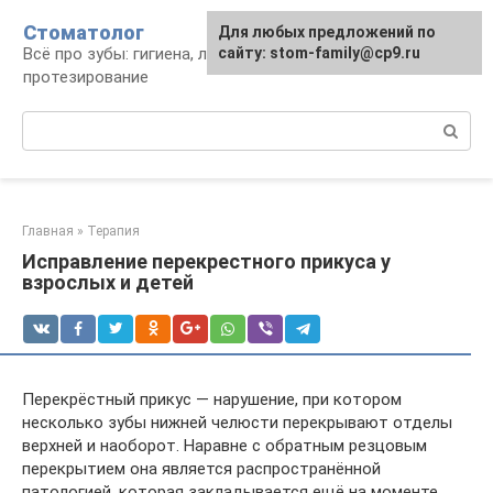
Перейти
Стоматолог
Для любых предложений по
к
Всё про зубы: гигиена, лечение,
сайту: stom-family@cp9.ru
контенту
протезирование
Поиск:
Главная
»
Терапия
Исправление перекрестного прикуса у
взрослых и детей
Перекрёстный прикус — нарушение, при котором
несколько зубы нижней челюсти перекрывают отделы
верхней и наоборот. Наравне с обратным резцовым
перекрытием она является распространённой
патологией, которая закладывается ещё на моменте