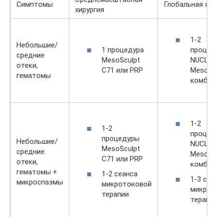
Симптомы
Глобальная хир
хирургия
1-2
Небольшие/
1 процедура
процед
средние
MesoSculpt
NUCLEO
отеки,
C71 или PRP
MesoScu
гематомы
комбин
1-2
1-2
процед
процедуры
Небольшие/
NUCLEO
MesoSculpt
средние
MesoScu
C71 или PRP
отеки,
комбин
гематомы +
1-2 сеанса
1-3 сеа
микроспазмы
микротоковой
микрот
терапии
терапи