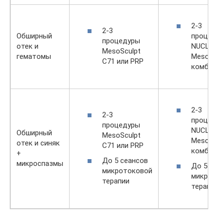
2-3
2-3
процед
Обширный
процедуры
NUCLEO
отек и
MesoSculpt
MesoScu
гематомы
C71 или PRP
комбин
2-3
2-3
процед
процедуры
NUCLEO
Обширный
MesoSculpt
MesoScu
отек и синяк
C71 или PRP
комбин
+
До 5 сеансов
микроспазмы
До 5 се
микротоковой
микрот
терапии
терапи