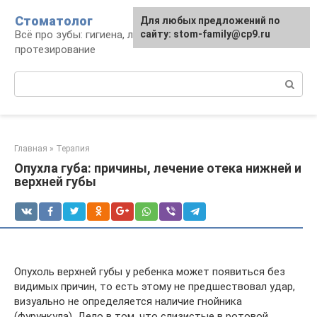
Перейти
Стоматолог
Для любых предложений по
к
Всё про зубы: гигиена, лечение,
сайту: stom-family@cp9.ru
контенту
протезирование
Поиск:
Главная
»
Терапия
Опухла губа: причины, лечение отека нижней и
верхней губы
Опухоль верхней губы у ребенка может появиться без
видимых причин, то есть этому не предшествовал удар,
визуально не определяется наличие гнойника
(фурункула). Дело в том, что слизистые в ротовой