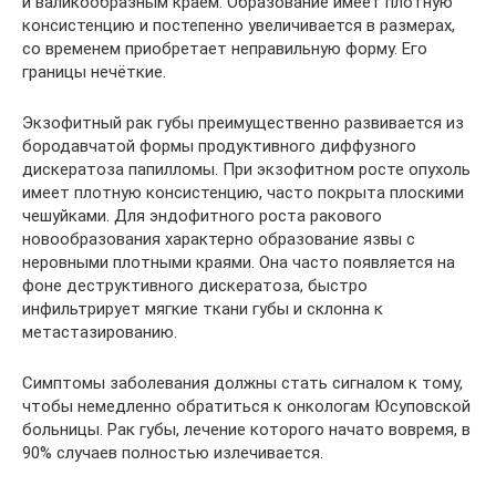
и валикообразным краем. Образование имеет плотную
консистенцию и постепенно увеличивается в размерах,
со временем приобретает неправильную форму. Его
границы нечёткие.
Экзофитный рак губы преимущественно развивается из
бородавчатой формы продуктивного диффузного
дискератоза папилломы. При экзофитном росте опухоль
имеет плотную консистенцию, часто покрыта плоскими
чешуйками. Для эндофитного роста ракового
новообразования характерно образование язвы с
неровными плотными краями. Она часто появляется на
фоне деструктивного дискератоза, быстро
инфильтрирует мягкие ткани губы и склонна к
метастазированию.
Симптомы заболевания должны стать сигналом к тому,
чтобы немедленно обратиться к онкологам Юсуповской
больницы. Рак губы, лечение которого начато вовремя, в
90% случаев полностью излечивается.