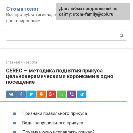
Перейти
Стоматолог
Для любых предложений по
к
Всё про зубы: гигиена, лечение,
сайту: stom-family@cp9.ru
контенту
протезирование
Поиск:
Главная
»
Красота
CEREC — методика поднятия прикуса
цельнокерамическими коронками в одно
посещение
Признаки правильного прикуса
Виды неправильного прикуса
Почему нужно исправлять прикус?