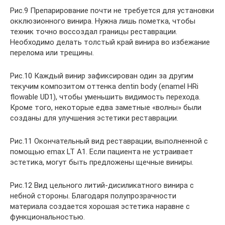
Рис.9 Препарирование почти не требуется для установки
окклюзионного винира. Нужна лишь пометка, чтобы
техник точно воссоздал границы реставрации.
Необходимо делать толстый край винира во избежание
перелома или трещины.
Рис.10 Каждый винир зафиксирован один за другим
текучим композитом оттенка dentin body (enamel HRi
flowable UD1), чтобы уменьшить видимость перехода.
Кроме того, некоторые едва заметные «волны» были
созданы для улучшения эстетики реставрации.
Рис.11 Окончательный вид реставрации, выполненной с
помощью emax LT A1. Если пациента не устраивает
эстетика, могут быть предложены щечные виниры.
Рис.12 Вид цельного литий-дисиликатного винира с
небной стороны. Благодаря полупрозрачности
материала создается хорошая эстетика наравне с
функциональностью.