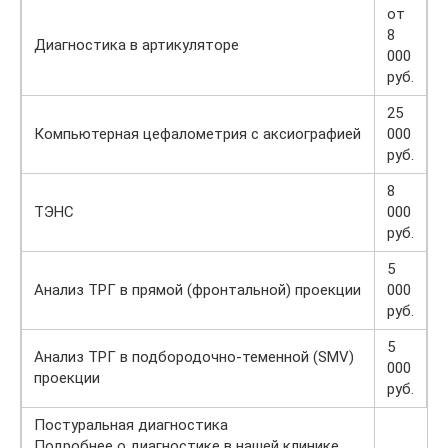
от
8
Диагностика в артикуляторе
000
руб.
25
Компьютерная цефалометрия с аксиографией
000
руб.
8
ТЭНС
000
руб.
5
Анализ ТРГ в прямой (фронтальной) проекции
000
руб.
5
Анализ ТРГ в подбородочно-теменной (SMV)
000
проекции
руб.
Постуральная диагностика
Подробнее о диагностике в нашей клинике